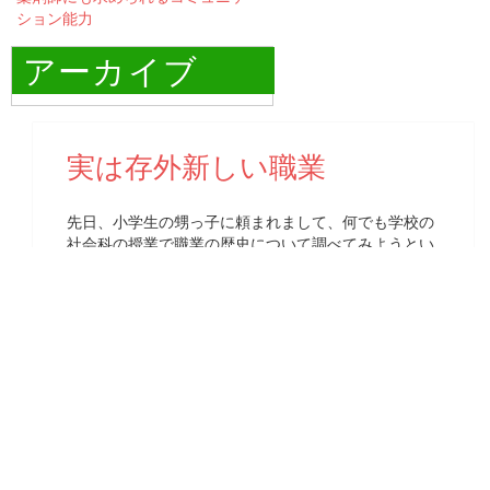
ション能力
アーカイブ
実は存外新しい職業
先日、小学生の甥っ子に頼まれまして、何でも学校の
社会科の授業で職業の歴史について調べてみようとい
うイベント？があるそうで。その中で、さすがはひね
くれ者のウチの血筋か、ちょっと違う職業をやりたい
と言うことで姉…要は母親と相談した結果、薬剤師の
歴史について調べてみようということで私に手伝って
欲しいとのことでした。
まぁ小学生の授業ですから、そうそうマニアックな話
もしなくて良かろうと思い調べてみると、これが存外
面白くて。まずは古代なんですが、薬というのは古く
は医療もそうですが、呪術や祈祷といったものにも用
いられていたものですし、それに東洋ですと薬師如来
という仏様がおりまして、医薬を司る仏様なんですけ