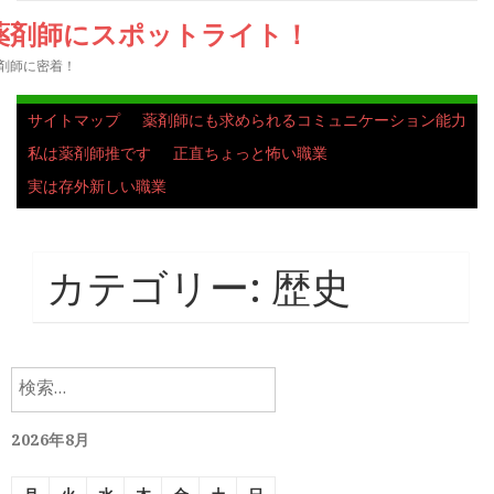
薬剤師にスポットライト！
剤師に密着！
サイトマップ
薬剤師にも求められるコミュニケーション能力
私は薬剤師推です
正直ちょっと怖い職業
実は存外新しい職業
カテゴリー:
歴史
検
索:
2026年8月